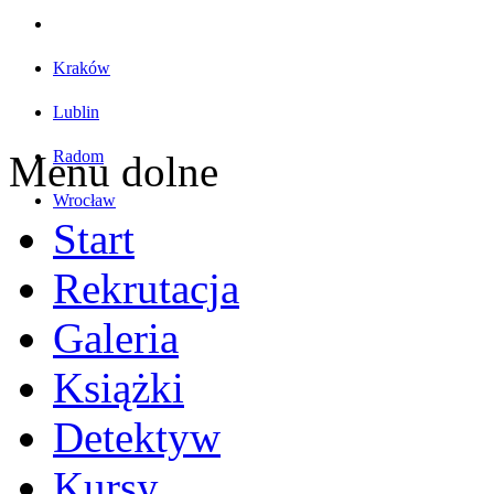
Kraków
Lublin
Radom
Menu dolne
Wrocław
Start
Rekrutacja
Galeria
Książki
Detektyw
Kursy