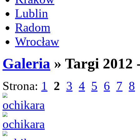
Lublin
Radom
Wrocław
Galeria
» Targi 2012 
Strona:
1
2
3
4
5
6
7
8