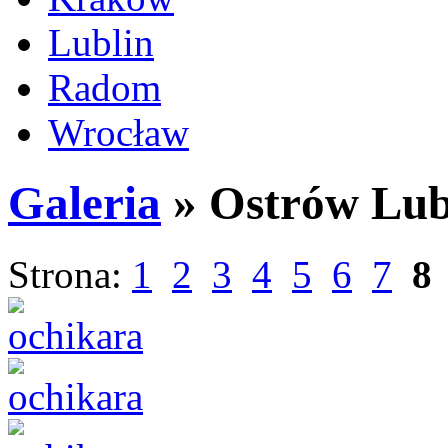
Lublin
Radom
Wrocław
Galeria
» Ostrów Lub
Strona:
1
2
3
4
5
6
7
8