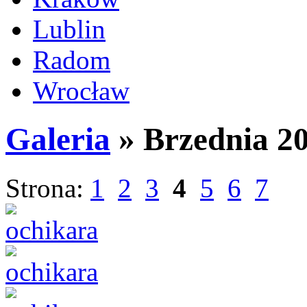
Lublin
Radom
Wrocław
Galeria
» Brzednia 2
Strona:
1
2
3
4
5
6
7