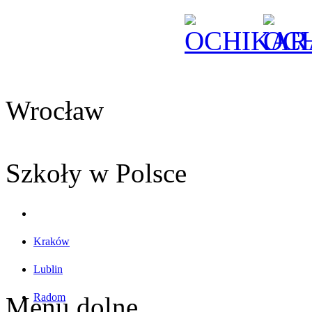
Wrocław
Szkoły w Polsce
Kraków
Lublin
Radom
Menu dolne