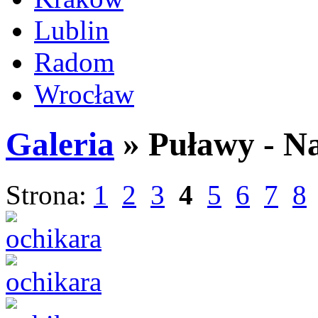
Lublin
Radom
Wrocław
Galeria
» Puławy - N
Strona:
1
2
3
4
5
6
7
8