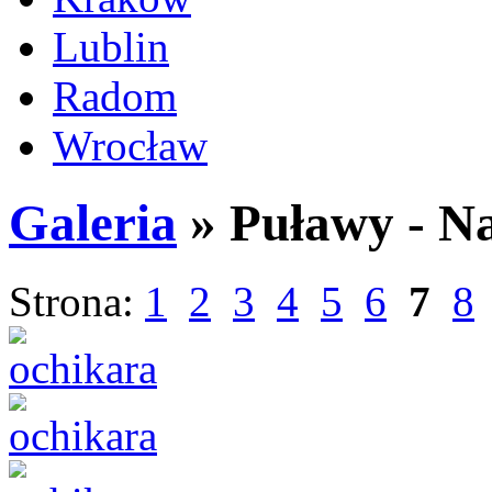
Lublin
Radom
Wrocław
Galeria
» Puławy - N
Strona:
1
2
3
4
5
6
7
8